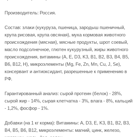
Производитель: Россия.
Состав: злаки (кукуруза, пшеница, зародыш пшеничный,
крупа рисовая, крупа овсяная), мука кормовая животного
происхождения (мясная), мясные продукты, шрот соевый,
масло подсолнечное, глютен кукурузный, жиры животного
происхождения, витамины (A, E, D3, K3, B1, B2, B3, B4, B5,
B6, B12, H), микроэлементы (Mg, Fe, Zn, Mn, Cu, J, Se),
консервант и антиоксидант, разрешенные к применению в
РФ.
Гарантированный анализ: сырой протеин (белок) - 28%,
сырой жир - 14%, сырая клетчатка - 3%, влага - 8%, кальций
- 1,2%, фосфор - 1%.
Добавки (на 1 кг корма): Витамины: A, D3, E, K3, B1, B2, B3,
B4, B5, B6, B12, микроэлементы: магний, цинк, железо,