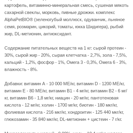
картофель, витаминно-минеральная смесь, сушеная мякоть
сахарной свеклы, морковь, пивные дрожжи. комплекс
AlphaPetBIO® (зеленогубый моллюск, одуванчик, льняное
семя, розмарин, цикорий, томаты, юкка Шидигера), рыбий
жир, DL-метионин, антиоксидант.
Содержание питательных веществ на 1 кг: сырой протеин -
30%, сырой жир - 20%, сырая клетчатка - 2,7%, зола - 7,5%,
кальций - 1,2%, фосфор - 1%, Омега 3 - 0,3%, Омега 6 - 3%,
влажность - 8%.
Добавки: витамин А - 10 000 МЕ/кг, витамин D - 1200 МЕ/кг,
витамин Е - 80 МЕ/кг, витамин В1 - 4 мг/кг, витамин В2 - 6 мг/
кг, витамин B6 - 1,8 мг/кг, ниацин - 20 мг/кг, пантотеновая
кислота - 12 мг/кг, холин - 1700 мг/кг, биотин - 180 мкг/кг,
фолиевая кислота - 216 мкг/кг, хондроитин - 125 440 мкг/кг,
глюкозамин - 35 840 мкг/кг, DL-метионин + цистеин - 7 г/кг.