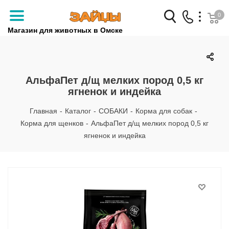
0
Магазин для животных в Омске
Заказать звонок
+7 (3812) 79-04-04
АльфаПет д/щ мелких пород 0,5 кг
ягненок и индейка
+7 (950) 959-88-32
Главная
-
Каталог
-
СОБАКИ
-
Корма для собак
-
Корма для щенков
-
АльфаПет д/щ мелких пород 0,5 кг
ягненок и индейка