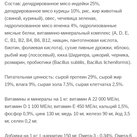
Состав: дегидрированное мясо индейки 25%,
дегидрированное мясо курицы 10%, рис, жир животный
(свиной, куриный), овес, чечевица зеленая,
гидролизованное мясо ягненка 4%, гидролизованные
мясные белки, витаминно-минеральный комплекс (A, D, E,
C, B1, B2, B4, B6, B12, ниацин, пантотеновая кислота,
биотин, фолиевая кислота), сухие пивные дрожжи, яблоко,
рыбий жир (лососевый), юкка Шидигера, цикорий, черника,
розмарин, пробиотики (Bacillus subtilis, Bacillus licheniformis).
Питательная ценность: сырой протеин 29%, сырой жир
19%, влага 9%, сырая зола 7,5%, сырая клетчатка 2,5%.
Витамины и минералы на 1 кг: витамин А 22 000 МЕ/кг,
витамин D 1 100 МЕ/кг, витамин E 450 МЕ/кг, кальций 1,5%,
фосфор 0,9%, цинк 130 мг, медь 10 мг, железо 90 мг, йод 3,5
мг, селен 0,2 мг.
Добавки на 1 кг: L-карнитин 150 мг, Омега-3 - 0,34%, Омега-6