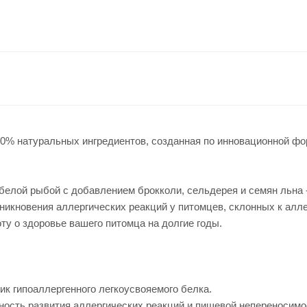
100% натуральных ингредиентов, созданная по инновационной 
елой рыбой с добавлением брокколи, сельдерея и семян льна 
никновения аллергических реакций у питомцев, склонных к алле
у о здоровье вашего питомца на долгие годы.
ик гипоаллергенного легкоусвояемого белка.
тность развития аллергических реакций и пищевой непереносимо