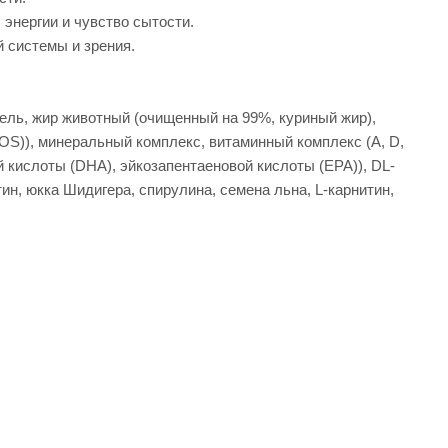
энергии и чувство сытости.
 системы и зрения.
ель, жир животный (очищенный на 99%, куриный жир),
S)), минеральный комплекс, витаминный комплекс (A, D,
ой кислоты (DHA), эйкозапентаеновой кислоты (EPA)), DL-
ин, юкка Шидигера, спирулина, семена льна, L-карнитин,