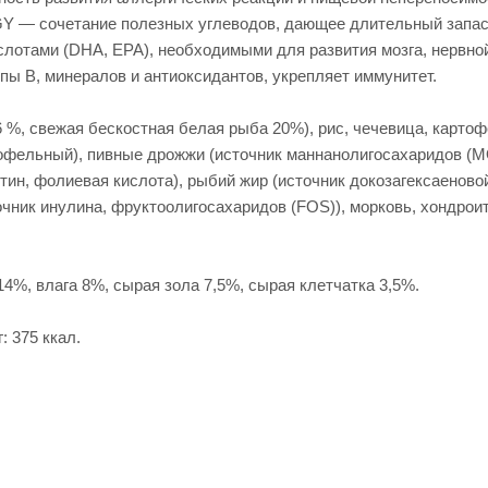
GY — сочетание полезных углеводов, дающее длительный запас 
лотами (DHA, EPA), необходимыми для развития мозга, нервной
пы В, минералов и антиоксидантов, укрепляет иммунитет.
%, свежая бескостная белая рыба 20%), рис, чечевица, картоф
офельный), пивные дрожжи (источник маннанолигосахаридов (MO
биотин, фолиевая кислота), рыбий жир (источник докозагексаенов
очник инулина, фруктоолигосахаридов (FOS)), морковь, хондроит
 влага 8%, сырая зола 7,5%, сырая клетчатка 3,5%.
 375 ккал.