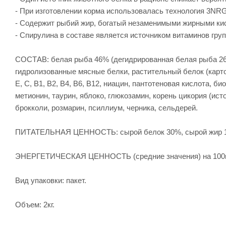
- При изготовлении корма использовалась технология 3NR
- Содержит рыбий жир, богатый незаменимыми жирными кис
- Спирулина в составе является источником витаминов груп
СОСТАВ: белая рыба 46% (дегидрированная белая рыба 26 
гидролизованные мясные белки, растительный белок (карт
E, С, В1, В2, В4, B6, В12, ниацин, пантотеновая кислота, 
метионин, таурин, яблоко, глюкозамин, корень цикория (ист
брокколи, розмарин, псиллиум, черника, сельдерей.
ПИТАТЕЛЬНАЯ ЦЕННОСТЬ: сырой белок 30%, сырой жир 14%,
ЭНЕРГЕТИЧЕСКАЯ ЦЕННОСТЬ (средние значения) на 100г:
Вид упаковки: пакет.
Объем: 2кг.