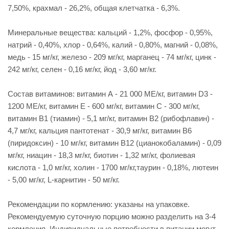
7,50%, крахмал - 26,2%, общая клетчатка - 6,3%.
Минеральные вещества: кальций - 1,2%, фосфор - 0,95%,
натрий - 0,40%, хлор - 0,64%, калий - 0,80%, магний - 0,08%,
медь - 15 мг/кг, железо - 209 мг/кг, марганец - 74 мг/кг, цинк -
242 мг/кг, селен - 0,16 мг/кг, йод - 3,60 мг/кг.
Состав витаминов: витамин А - 21 000 МЕ/кг, витамин D3 -
1200 МЕ/кг, витамин Е - 600 мг/кг, витамин С - 300 мг/кг,
витамин В1 (тиамин) - 5,1 мг/кг, витамин В2 (рибофлавин) -
4,7 мг/кг, кальция пантотенат - 30,9 мг/кг, витамин В6
(пиридоксин) - 10 мг/кг, витамин В12 (цианокобаламин) - 0,09
мг/кг, ниацин - 18,3 мг/кг, биотин - 1,32 мг/кг, фолиевая
кислота - 1,0 мг/кг, холин - 1700 мг/кг,таурин - 0,18%, лютеин
- 5,00 мг/кг, L-карнитин - 50 мг/кг.
Рекомендации по кормлению: указаны на упаковке.
Рекомендуемую суточную порцию можно разделить на 3-4
кормления. Индивидуальные потребности в питании могут