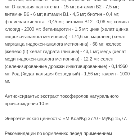
мг; D-кальция пантотенат - 15 мг; витамин В2 - 7,5 мг;
витамин В6 - 6 мг; витамин В1 - 4,5 мг; биотин - 0,4 мг;
фолиевая кислота - 0,45 мг; витамин В12 - 0,06 мг; холина
хлорид - 2000 мг; бета-каротин - 1,5 мг; цинк (хелат цинка
гидрокси-аналога метионина) - 174,6 мг; марганец (хелат
марганца гидрокси-аналога метионина) - 68 мг; железо
[железо (II) хелат гидрата глицина] - 43,1 мг; медь (хелат
меди гидрокси-аналога метионина) - 12,2 мг; селен
(селенизированные дрожжи инактивированные) - 0,14960
мг; йод (йодат кальция безводный) - 1,56 мг; таурин - 1000
мг.
Антиоксиданты: экстракт токоферолов натурального
происхождения 10 мг.
Энергетическая ценность: EM Kcal/Kg 3770 - Mj/Kg 15,77.
Рекомендации по кормлению: перед применением