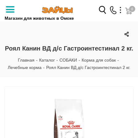
0
Магазин для животных в Омске
Заказать звонок
+7 (3812) 79-04-04
Роял Канин ВД д/с Гастроинтестинал 2 кг.
+7 (950) 959-88-32
Главная
-
Каталог
-
СОБАКИ
-
Корма для собак
-
Лечебные корма
-
Роял Канин ВД д/с Гастроинтестинал 2 кг.