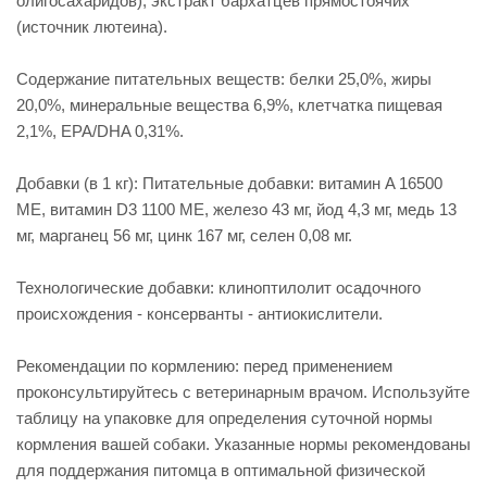
олигосахаридов), экстракт бархатцев прямостоячих
(источник лютеина).
Содержание питательных веществ: белки 25,0%, жиры
20,0%, минеральные вещества 6,9%, клетчатка пищевая
2,1%, EPA/DHA 0,31%.
Добавки (в 1 кг): Питательные добавки: витамин A 16500
ME, витамин D3 1100 ME, железо 43 мг, йод 4,3 мг, медь 13
мг, марганец 56 мг, цинк 167 мг, сeлeн 0,08 мг.
Технологические добавки: клиноптилолит осадочного
происхождения - консерванты - антиокислители.
Рекомендации по кормлению: перед применением
проконсультируйтесь с ветеринарным врачом. Используйте
таблицу на упаковке для определения суточной нормы
кормления вашей собаки. Указанные нормы рекомендованы
для поддержания питомца в оптимальной физической