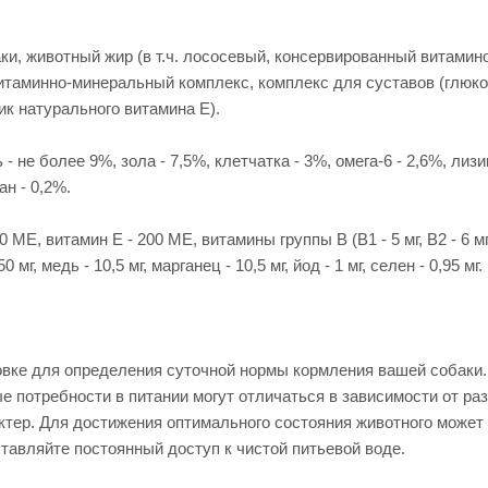
лаки, животный жир (в т.ч. лососевый, консервированный витами
итаминно-минеральный комплекс, комплекс для суставов (глюкоз
к натурального витамина Е).
- не более 9%, зола - 7,5%, клетчатка - 3%, омега-6 - 2,6%, лизи
ан - 0,2%.
, витамин Е - 200 МЕ, витамины группы В (В1 - 5 мг, В2 - 6 мг, В3 -
0 мг, медь - 10,5 мг, марганец - 10,5 мг, йод - 1 мг, селен - 0,95 мг.
ковке для определения суточной нормы кормления вашей собак
потребности в питании могут отличаться в зависимости от разм
тер. Для достижения оптимального состояния животного может 
тавляйте постоянный доступ к чистой питьевой воде.