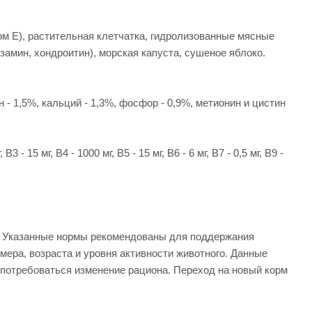
ном E), растительная клетчатка, гидролизованные мясные
амин, хондроитин), морская капуста, сушеное яблоко.
н - 1,5%, кальций - 1,3%, фосфор - 0,9%, метионин и цистин
 15 мг, В4 - 1000 мг, В5 - 15 мг, В6 - 6 мг, В7 - 0,5 мг, В9 -
и. Указанные нормы рекомендованы для поддержания
ера, возраста и уровня активности животного. Данные
потребоваться изменение рациона. Переход на новый корм