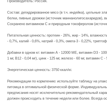
Производитель: Россия.
Состав: дегидрированное мясо (в т.ч. индейка), цельные з
белки, пивные дрожжи (источник маннанолигосахаридов), в
Сохранено витамином С и природным токоферолом (источни
Питательная ценность: протеин - 26%, жир - 14%, влажность 
- 0,7%, калий - 0,6%, натрий - 0,3%, омега-3 - 0,22%, триптоф
Добавки в одном кг: витамин А - 12000 МЕ, витамин D3 - 1000 МЕ
1 мг, В12 - 0,04 мг), цинк - 125 мг, железо - 60 мг, витамин С - 5
Энергетическая ценность: 3750 ккал/кг.
Рекомендации по кормлению: используйте таблицу на упа
питомца в оптимальной физической форме. Индивидуальные 
предписания носят исключительно рекомендательный харак
должен происходить в течение недели или более. Всегда ос