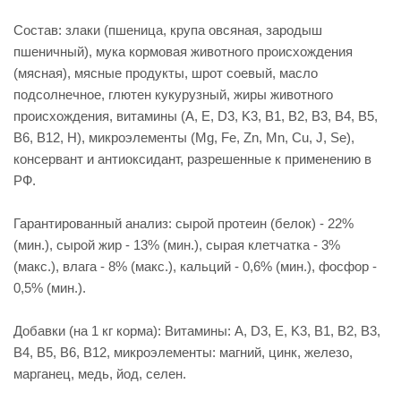
Состав: злаки (пшеница, крупа овсяная, зародыш
пшеничный), мука кормовая животного происхождения
(мясная), мясные продукты, шрот соевый, масло
подсолнечное, глютен кукурузный, жиры животного
происхождения, витамины (A, E, D3, K3, B1, B2, B3, B4, B5,
B6, B12, H), микроэлементы (Mg, Fe, Zn, Mn, Cu, J, Se),
консервант и антиоксидант, разрешенные к применению в
РФ.
Гарантированный анализ: сырой протеин (белок) - 22%
(мин.), сырой жир - 13% (мин.), сырая клетчатка - 3%
(макс.), влага - 8% (макс.), кальций - 0,6% (мин.), фосфор -
0,5% (мин.).
Добавки (на 1 кг корма): Витамины: A, D3, E, K3, B1, B2, B3,
B4, B5, B6, B12, микроэлементы: магний, цинк, железо,
марганец, медь, йод, селен.