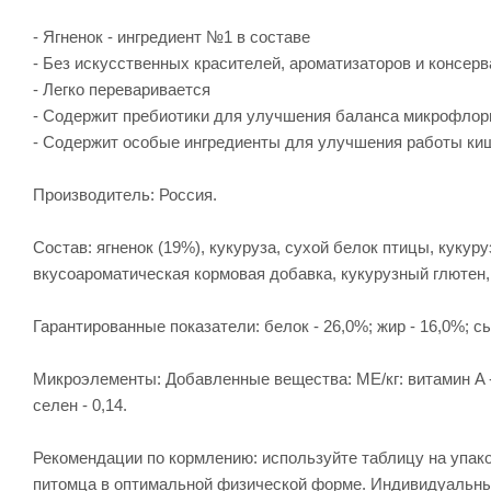
- Ягненок - ингредиент №1 в составе
- Без искусственных красителей, ароматизаторов и консерв
- Легко переваривается
- Содержит пребиотики для улучшения баланса микрофло
- Содержит особые ингредиенты для улучшения работы киш
Производитель: Россия.
Состав: ягненок (19%), кукуруза, сухой белок птицы, кукур
вкусоароматическая кормовая добавка, кукурузный глютен,
Гарантированные показатели: белок - 26,0%; жир - 16,0%; сы
Микроэлементы: Добавленные вещества: МЕ/кг: витамин A - 30 0
селен - 0,14.
Рекомендации по кормлению: используйте таблицу на упа
питомца в оптимальной физической форме. Индивидуальные 