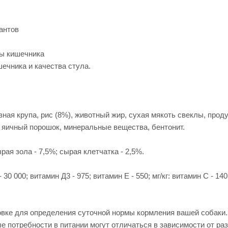
антов
ры кишечника
ечника и качества стула.
узная крупа, рис (8%), животный жир, сухая мякоть свеклы, про
 яичный порошок, минеральные вещества, бентонит.
рая зола - 7,5%; сырая клетчатка - 2,5%.
00; витамин Д3 - 975; витамин Е - 550; мг/кг: витамин C - 140; же
ковке для определения суточной нормы кормления вашей собак
потребности в питании могут отличаться в зависимости от разм