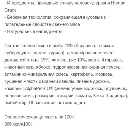
- Ингредиенты, пригодные в пищу человеку, уровня Human
Grade
- Бережная технология, сохраняющая вкусовые и
питательные свойства свежего мяса
- Натуральные ингредиенты.
Состав: свежее мясо и рыба 20% (баранина, говяжьи
субпродукты, хамса, курица), дегидрированное мясо
домашней птицы 19%, ячмень, рис 10%, желтый горошек,
животный жир, яблоко, гидролизованная куриная печень,
витаминно-минеральная смесь, картофель, морковь,
сушеная мякоть сахарной свеклы, пивные дрожжи,
комплекс AlphaPetBIO® (зеленогубый моллюск, одуванчик,
льняное семя, розмарин, цикорий, томаты, Юкка Шидигера),
рыбий жир, DL-метионин, антиоксидант.
Энергетическая ценность на 100г:
366 ккал/100г.