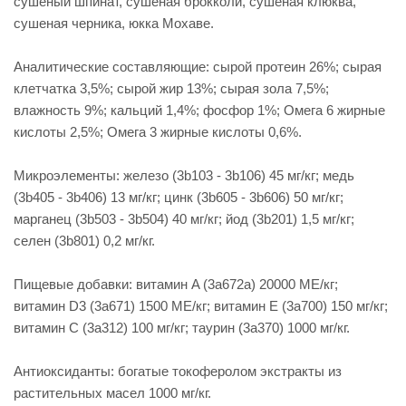
сушеный шпинат, сушеная брокколи, сушеная клюква,
сушеная черника, юкка Мохаве.
Аналитические составляющие: сырой протеин 26%; сырая
клетчатка 3,5%; сырой жир 13%; сырая зола 7,5%;
влажность 9%; кальций 1,4%; фосфор 1%; Омега 6 жирные
кислоты 2,5%; Омега 3 жирные кислоты 0,6%.
Микроэлементы: железо (3b103 - 3b106) 45 мг/кг; медь
(3b405 - 3b406) 13 мг/кг; цинк (3b605 - 3b606) 50 мг/кг;
марганец (3b503 - 3b504) 40 мг/кг; йод (3b201) 1,5 мг/кг;
селен (3b801) 0,2 мг/кг.
Пищевые добавки: витамин A (3a672a) 20000 МЕ/кг;
витамин D3 (3а671) 1500 МЕ/кг; витамин Е (3а700) 150 мг/кг;
витамин С (3а312) 100 мг/кг; таурин (3a370) 1000 мг/кг.
Антиоксиданты: богатые токоферолом экстракты из
растительных масел 1000 мг/кг.