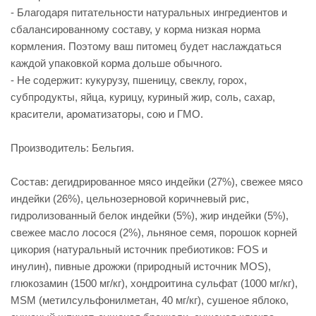
- Благодаря питательности натуральных ингредиентов и
сбалансированному составу, у корма низкая норма
кормления. Поэтому ваш питомец будет наслаждаться
каждой упаковкой корма дольше обычного.
- Не содержит: кукурузу, пшеницу, свеклу, горох,
субпродукты, яйца, курицу, куриный жир, соль, сахар,
красители, ароматизаторы, сою и ГМО.
Производитель: Бельгия.
Состав: дегидрированное мясо индейки (27%), свежее мясо
индейки (26%), цельнозерновой коричневый рис,
гидролизованный белок индейки (5%), жир индейки (5%),
свежее масло лосося (2%), льняное семя, порошок корней
цикория (натуральный источник пребиотиков: FOS и
инулин), пивные дрожжи (природный источник MOS),
глюкозамин (1500 мг/кг), хондроитина сульфат (1000 мг/кг),
MSM (метилсульфонилметан, 40 мг/кг), сушеное яблоко,