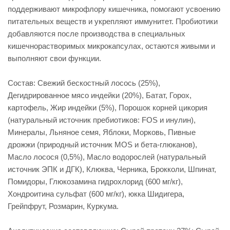
поддерживают микрофлору кишечника, помогают усвоению
питательных веществ и укрепляют иммунитет. Пробиотики
добавляются после производства в специальных
кишечнорастворимых микрокапсулах, остаются живыми и
выполняют свои функции.
Состав: Свежий бескостный лосось (25%),
Дегидрированное мясо индейки (20%), Батат, Горох,
картофель, Жир индейки (5%), Порошок корней цикория
(натуральный источник пребиотиков: FOS и инулин),
Минералы, Льняное семя, Яблоки, Морковь, Пивные
дрожжи (природный источник MOS и бета-глюканов),
Масло лосося (0,5%), Масло водорослей (натуральный
источник ЭПК и ДГК), Клюква, Черника, Брокколи, Шпинат,
Помидоры, Глюкозамина гидрохлорид (600 мг/кг),
Хондроитина сульфат (600 мг/кг), юкка Шидигера,
Грейпфрут, Розмарин, Куркума.