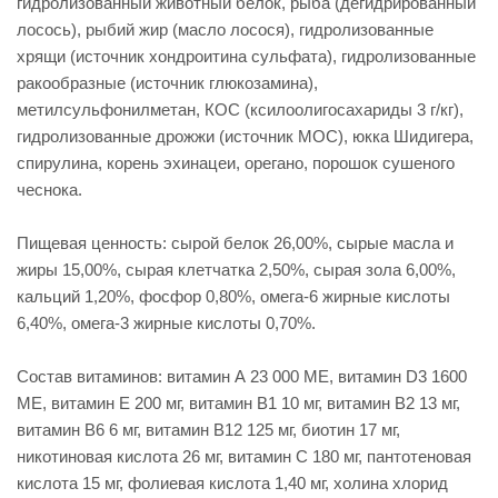
гидролизованный животный белок, рыба (дегидрированный
лосось), рыбий жир (масло лосося), гидролизованные
хрящи (источник хондроитина сульфата), гидролизованные
ракообразные (источник глюкозамина),
метилсульфонилметан, КОС (ксилоолигосахариды 3 г/кг),
гидролизованные дрожжи (источник МОС), юкка Шидигера,
спирулина, корень эхинацеи, орегано, порошок сушеного
чеснока.
Пищевая ценность: сырой белок 26,00%, сырые масла и
жиры 15,00%, сырая клетчатка 2,50%, сырая зола 6,00%,
кальций 1,20%, фосфор 0,80%, омега-6 жирные кислоты
6,40%, омега-3 жирные кислоты 0,70%.
Состав витаминов: витамин А 23 000 МЕ, витамин D3 1600
МЕ, витамин Е 200 мг, витамин В1 10 мг, витамин В2 13 мг,
витамин В6 6 мг, витамин В12 125 мг, биотин 17 мг,
никотиновая кислота 26 мг, витамин С 180 мг, пантотеновая
кислота 15 мг, фолиевая кислота 1,40 мг, холина хлорид