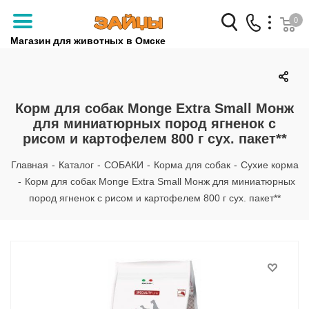
0
Магазин для животных в Омске
Заказать звонок
+7 (3812) 79-04-04
Корм для собак Monge Extra Small Монж
для миниатюрных пород ягненок с
+7 (950) 959-88-32
рисом и картофелем 800 г сух. пакет**
Главная
-
Каталог
-
СОБАКИ
-
Корма для собак
-
Сухие корма
-
Корм для собак Monge Extra Small Монж для миниатюрных
пород ягненок с рисом и картофелем 800 г сух. пакет**