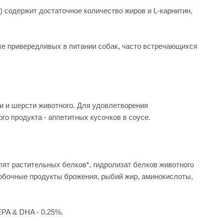
 содержит достаточное количество жиров и L-карнитин,
е привередливых в питании собак, часто встречающихся
и и шерсти животного. Для удовлетворения
о продукта - аппетитных кусочков в соусе.
лят растительных белков*, гидролизат белков животного
побочные продукты брожения, рыбий жир, аминокислоты,
EPA & DHA - 0.25%.