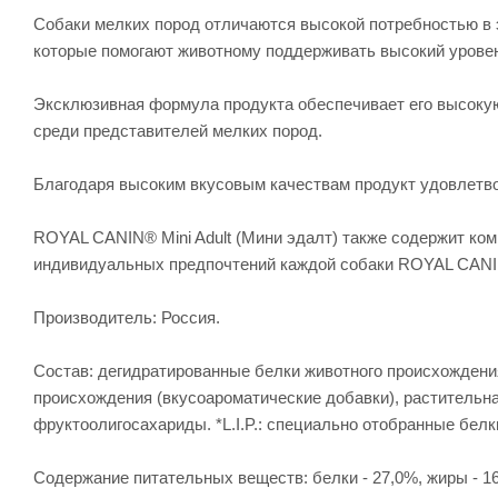
Собаки мелких пород отличаются высокой потребностью в э
которые помогают животному поддерживать высокий уровень
Эксклюзивная формула продукта обеспечивает его высокую
среди представителей мелких пород.
Благодаря высоким вкусовым качествам продукт удовлетво
ROYAL CANIN® Mini Adult (Мини эдалт) также содержит ко
индивидуальных предпочтений каждой собаки ROYAL CANIN® 
Производитель: Россия.
Состав: дегидратированные белки животного происхождения
происхождения (вкусоароматические добавки), растительн
фруктоолигосахариды. *L.I.P.: специально отобранные бел
Содержание питательных веществ: белки - 27,0%, жиры - 16