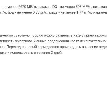
 менее 2670 МЕ/кг, витамин D3 - не менее 303 МЕ/кг, витамин Е -
г/кг, йод - не менее 0,38 мг/кг, медь - не менее 1,77 мг/кг, марганец
ндуемую суточную порцию можно разделить на 2-3 приема кормл
активности животного. Данные предписания носят исключительн
на. Переход на новый корм должен происходить в течение неде
ике и использовать в течение 2 дней.