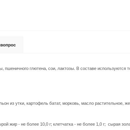
 вопрос
узы, пшеничного глютена, сои, лактозы. В составе используютс
ульон из утки, картофель батат, морковь, масло растительное,
рой жир - не более 10,0 г; клетчатка - не более 1,0 г; сырая зола