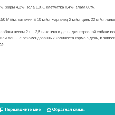
3%, жиры 4,2%, зола 1,8%, клетчатка 0,4%, влага 80%.
МЕ/кг, витамин Е 10 мг/кг, марганец 2 мг/кг, цинк 22 мг/кг, линол
аки весом 2 кг - 2,5 пакетика в день, для взрослой собаки весо
 или меньше рекомендованных количеств корма в день, в зависи
де.
Перезвоните мне
Обратная связь