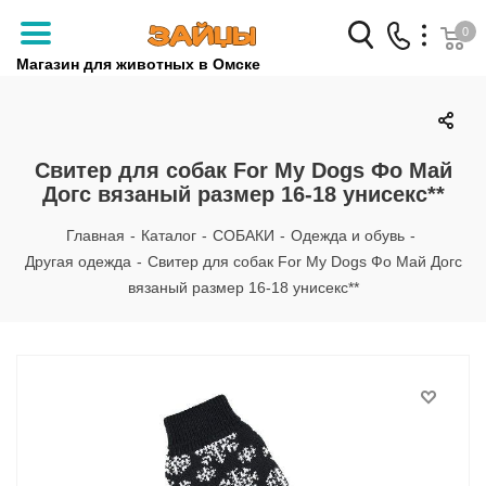
0
Магазин для животных в Омске
Заказать звонок
+7 (3812) 79-04-04
Свитер для собак For My Dogs Фо Май
Догс вязаный размер 16-18 унисекс**
+7 (950) 959-88-32
Главная
-
Каталог
-
СОБАКИ
-
Одежда и обувь
-
Другая одежда
-
Свитер для собак For My Dogs Фо Май Догс
вязаный размер 16-18 унисекс**