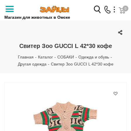
0
Магазин для животных в Омске
Заказать звонок
+7 (3812) 79-04-04
Свитер Зоо GUCCI L 42*30 кофе
+7 (950) 959-88-32
Главная
-
Каталог
-
СОБАКИ
-
Одежда и обувь
-
Другая одежда
-
Свитер Зоо GUCCI L 42*30 кофе