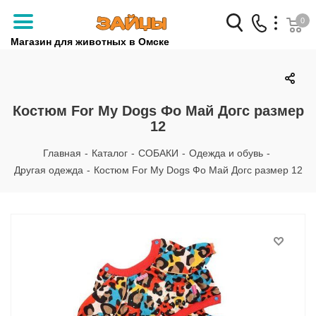
0
Магазин для животных в Омске
Заказать звонок
+7 (3812) 79-04-04
Костюм For My Dogs Фо Май Догс размер
12
+7 (950) 959-88-32
Главная
-
Каталог
-
СОБАКИ
-
Одежда и обувь
-
Другая одежда
-
Костюм For My Dogs Фо Май Догс размер 12