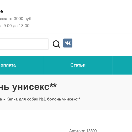
ке
аза от 3000 руб.
с 9:00 до 13:00
 оплата
Статьи
нь унисекс**
а
-
Кепка для собак №1 болонь унисекс**
Артикул:
13500