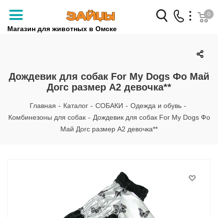
0
Магазин для животных в Омске
Заказать звонок
+7 (3812) 79-04-04
Дождевик для собак For My Dogs Фо Май
Догс размер А2 девочка**
+7 (950) 959-88-32
Главная
-
Каталог
-
СОБАКИ
-
Одежда и обувь
-
Комбинезоны для собак
-
Дождевик для собак For My Dogs Фо
Май Догс размер А2 девочка**