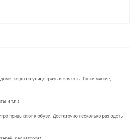
оме, когда на улице грязь и слякоть. Тапки мягкие,
ы и т.п.)
тро привыкают к обуви. Достаточно несколько раз одеть
тарей, радиаторов).