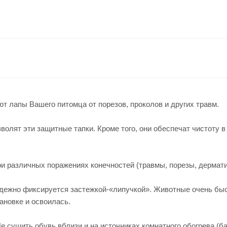
ют лапы Вашего питомца от порезов, проколов и других травм.
олят эти защитные тапки. Кроме того, они обеспечат чистоту в д
и различных поражениях конечностей (травмы, порезы, дерматит
адежно фиксируется застежкой-«липучкой». Животные очень быс
ановке и освоилась.
е сушить обувь вблизи и на источниках комнатного обогрева (ба