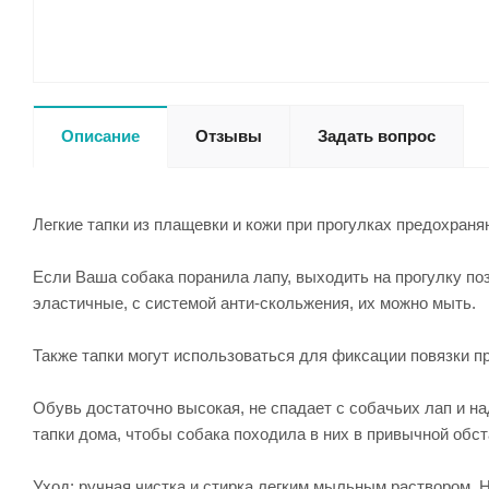
Описание
Отзывы
Задать вопрос
Легкие тапки из плащевки и кожи при прогулках предохраня
Если Ваша собака поранила лапу, выходить на прогулку позв
эластичные, с системой анти-скольжения, их можно мыть.
Также тапки могут использоваться для фиксации повязки пр
Обувь достаточно высокая, не спадает с собачьих лап и н
тапки дома, чтобы собака походила в них в привычной обст
Уход: ручная чистка и стирка легким мыльным раствором. Н