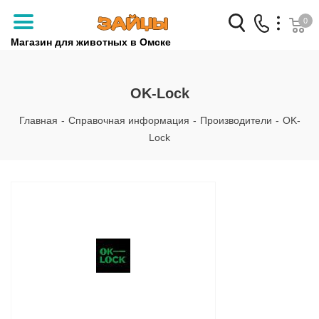
0
Магазин для животных в Омске
Заказать звонок
OK-Lock
+7 (3812) 79-04-04
Главная
-
Справочная информация
-
Производители
-
OK-
+7 (950) 959-88-32
Lock