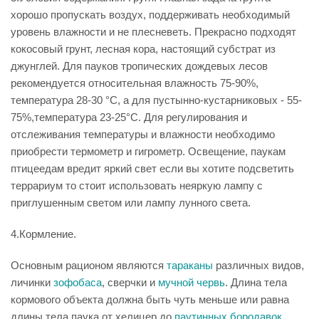
хорошо пропускать воздух, поддерживать необходимый
уровень влажности и не плесневеть. Прекрасно подходят
кокосовый грунт, лесная кора, настоящий субстрат из
джунглей. Для пауков тропических дождевых лесов
рекомендуется относительная влажность 75-90%,
температура 28-30 °C, а для пустынно-кустарниковых - 55-
75%,температура 23-25°C. Для регулирования и
отслеживания температуры и влажности необходимо
приобрести термометр и гигрометр. Освещение, паукам
птицеедам вредит яркий свет если вы хотите подсветить
террариум то стоит использовать неяркую лампу с
приглушенным светом или лампу лунного света.
4.Кормление.
Основным рационом являются
тараканы
различных видов,
личинки
зофобаса
, сверчки и
мучной червь
. Длина тела
кормового объекта должна быть чуть меньше или равна
длины тела паука от хелицер до
паутинных бородавок
.