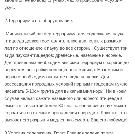
вводится не во всех случаях, часто происходит «сухой»
укус.
2.Террариум и его оборудование.
Минимальный размер террариума для содержания паука-
птицееда должен составлять плюс два полных размаха
лап по отношению к пауку во все стороны. Существует три
вида пауков-птицеедов: древесные, наземные и норные.
Для древесных необходим высокий террариум с корягой до
верху для постройки полноценного жилища. Наземным и
норным необходимо укрытие в виде пещерки. Для
воссоздания природных условий норным птицеедам нужно
насыпать 5-10см грунта для выкапывания норы. Ни в коем
случае нельзя сажать наземного или норного птицееда в
емкость с высотой более 30 см. т.к. наевшийся паук может
сорваться со стенки и при падении повредить брюшко, что
вызовет его разрыв и медленную смерть Вашего любимца!
3.Условия содержания. Грунт. Главная задача грунта