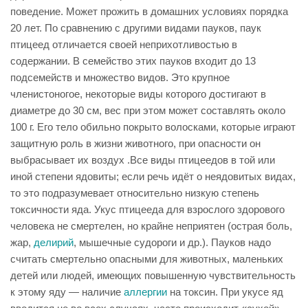
поведение. Может прожить в домашних условиях порядка
20 лет. По сравнению с другими видами пауков, паук
птицеед отличается своей неприхотливостью в
содержании. В семейство этих пауков входит до 13
подсемейств и множество видов. Это крупное
членистоногое, некоторые виды которого достигают в
диаметре до 30 см, вес при этом может составлять около
100 г. Его тело обильно покрыто волосками, которые играют
защитную роль в жизни животного, при опасности он
выбрасывает их воздух .Все виды птицеедов в той или
иной степени ядовиты; если речь идёт о неядовитых видах,
то это подразумевает относительно низкую степень
токсичности яда. Укус птицееда для взрослого здорового
человека не смертелен, но крайне неприятен (острая боль,
жар,
делирий
, мышечные судороги и др.). Пауков надо
считать смертельно опасными для животных, маленьких
детей или людей, имеющих повышенную чувствительность
к этому яду — наличие
аллергии
на токсин. При укусе яд