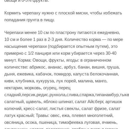
овощи и 0-5% фрукты.
Кормить черепаху нужно с плоской миски, чтобы избежать
попадания грунта в пищу.
Черепахи менее 10 см по пластрону питаются ежедневно,
10 см и более 1 раз в 2-3 дня. Количество корма — по мере
насыщения черепахи (подбирается опытным путем), это
примерно с 1/2 панциря или корм убирается через 30-40
минут. Корма: Овощи, фрукты, ягоды: в ограниченном
количестве: абрикос, ананас, арбуз, банан, вишня, груша,
дыня, ежевика, кабачок, помидор, капуста белокочанная,
киви, клубника, кукуруза, лук порей, малина, манго,
нектарин, морковь, огурец, перец
сладкий,персик,редис,руккола,слива,спаржа,типанамбур,тык
салатный, щавель, яблоко шпинат, салат Айсберг, артишок
колючий, кресс-салат, листья свеклы, салат фризе, салат
латук красный; Травы: овес, ежа, плевел многолетний,
овсяница, осока, пшеница, тимофеевка луговая, ячмень,