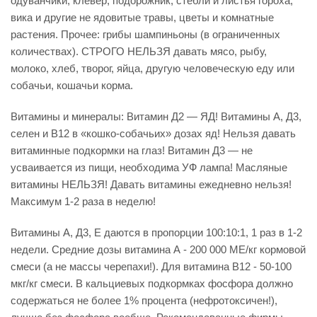
одуванчики, клевер, подорожник, стебли и листья гороха,
вика и другие не ядовитые травы, цветы и комнатные
растения. Прочее: грибы шампиньоны (в ограниченных
количествах). СТРОГО НЕЛЬЗЯ давать мясо, рыбу,
молоко, хлеб, творог, яйца, другую человеческую еду или
собачьи, кошачьи корма.
Витамины и минералы: Витамин Д2 — ЯД! Витамины А, Д3,
селен и В12 в «кошко-собачьих» дозах яд! Нельзя давать
витаминные подкормки на глаз! Витамин Д3 — не
усваивается из пищи, необходима УФ лампа! Масляные
витамины НЕЛЬЗЯ! Давать витамины ежедневно нельзя!
Максимум 1-2 раза в неделю!
Витамины А, Д3, Е даются в пропорции 100:10:1, 1 раз в 1-2
недели. Средние дозы витамина А - 200 000 МЕ/кг кормовой
смеси (а не массы черепахи!). Для витамина В12 - 50-100
мкг/кг смеси. В кальциевых подкормках фосфора должно
содержаться не более 1% процента (нефротоксичен!),