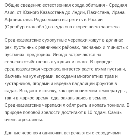
Общие сведения: естественная среда обитания - Средняя
Азия, от Южного Казахстана до Индии, Пакистана, Ирана,
Афганистана. Редко можно встретить в России
(Оренбургская обл.),но туда она скорее всего завезена.
Среднеазиатские сухопутные черепахи живут в долинах
рек, пустынных равнинных районах, песчаных и глинистых
пустынях, предгорьях. Иногда встречаются на
сельскохозяйственных угодьях и полях. В природе
среднеазиатская черепаха питается растениями пустыни,
бахчевыми культурами, всходами многолетних трав и
кустарников, ягодами и изредка падалицей фруктов в
садах. Впадают в спячку, как при понижении температуры,
так и в жаркое время года, закапываясь в землю.
Среднеазиатские черепахи любят рыть и копать тоннели. В
природе половой зрелости достигают к 10 годам. Самцы
очень агрессивны.
Данные черепахи одиночки, встречаются с сородичами