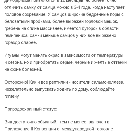
диморфизма появляются в 12 месяцев, но более точно
отличить самку от самца можно в 3-4 года, когда наступает
половое созревание. У самцов широкие бедренные поры с
беловатыми пробками, более выражен горловой мешок,
гребень на спине массивнее, имеется бугорок в области
гемипениса, самки меньше самцов у них все выражено
гораздо слабее.
Игуаны могут менять окрас в зависимости от температуры
и сезона, но и приобретать серые, черные и желтые оттенки
на фоне болезней.
Осторожно! Как и все рептилии - носители сальмонеллеза,
нежелательно выпускать ходить по дому, соблюдайте
гигиену.
Природоохранный статус:
Вид достаточно обычный, тем не менее, включён в
Приложение II Конвенции о международной торговле –