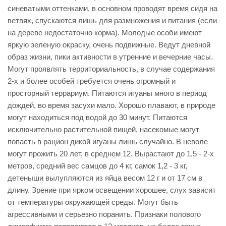
синеватыми оттенками, в основном проводят время сидя на
ветвях, спускаются лишь для размножения и питания (если
на дереве недостаточно корма). Молодые особи имеют
яркую зеленую окраску, очень подвижные. Ведут дневной
образ жизни, пики активности в утренние и вечерние часы.
Могут проявлять территориальность, в случае содержания
2-х и более особей требуется очень огромный и
просторный террариум. Питаются игуаны много в период
дождей, во время засухи мало. Хорошо плавают, в природе
могут находиться под водой до 30 минут. Питаются
исключительно растительной пищей, насекомые могут
попасть в рацион дикой игуаны лишь случайно. В неволе
могут прожить 20 лет, в среднем 12. Вырастают до 1,5 - 2-х
метров, средний вес самцов до 4 кг, самок 1,2 - 3 кг,
детеныши вылупляются из яйца весом 12 г и от 17 см в
длину. Зрение при ярком освещении хорошее, слух зависит
от температуры окружающей среды. Могут быть
агрессивными и серьезно поранить. Признаки полового