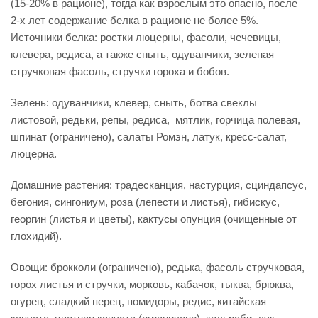
(15-20% в рационе), тогда как взрослым это опасно, после
2-х лет содержание белка в рационе не более 5%.
Источники белка: ростки люцерны, фасоли, чечевицы,
клевера, редиса, а также сныть, одуванчики, зеленая
стручковая фасоль, стручки гороха и бобов.
Зелень: одуванчики, клевер, сныть, ботва свеклы
листовой, редьки, репы, редиса, мятлик, горчица полевая,
шпинат (ограничено), салаты Ромэн, латук, кресс-салат,
люцерна.
Домашние растения: традесканция, настурция, сциндапсус,
бегония, сингониум, роза (лепести и листья), гибискус,
георгин (листья и цветы), кактусы опунция (очищенные от
глохидий).
Овощи: брокколи (ограничено), редька, фасоль стручковая,
горох листья и стручки, морковь, кабачок, тыква, брюква,
огурец, сладкий перец, помидоры, редис, китайская