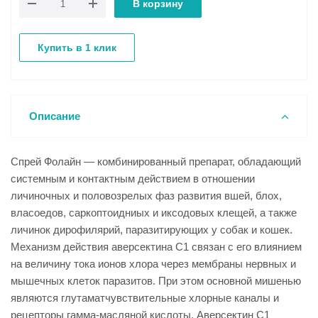
В корзину
Купить в 1 клик
Описание
Спрей Фолайн — комбинированный препарат, обладающий
системным и контактным действием в отношении
личиночных и половозрелых фаз развития вшей, блох,
власоедов, саркоптоидниых и иксодовых клещей, а также
личинок дирофилярий, паразитирующих у собак и кошек.
Механизм действия аверсектина С1 связан с его влиянием
на величину тока ионов хлора через мембраны нервных и
мышечных клеток паразитов. При этом основной мишенью
являются глутаматчувствительные хлорные каналы и
рецепторы гамма-масляной кислоты. Аверсектин С1