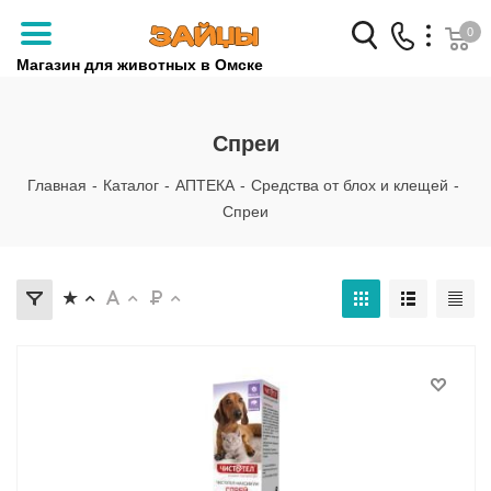
0
Магазин для животных в Омске
Заказать звонок
Спреи
+7 (3812) 79-04-04
Главная
-
Каталог
-
АПТЕКА
-
Средства от блох и клещей
-
+7 (950) 959-88-32
Спреи