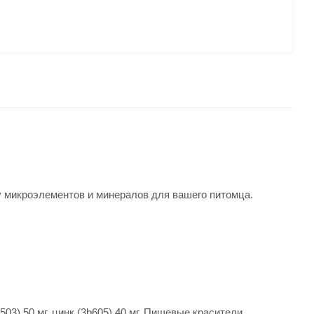
у микроэлементов и минералов для вашего питомца.
503) 50 мг, цинк (3b605) 40 мг. Пищевые красители