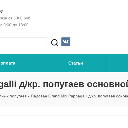
ке
аза от 3000 руб.
с 9:00 до 13:00
 оплата
Статьи
alli д/кр. попугаев основно
пных попугаев
-
Падован Grand Mix Pappagalli д/кр. попугаев основ