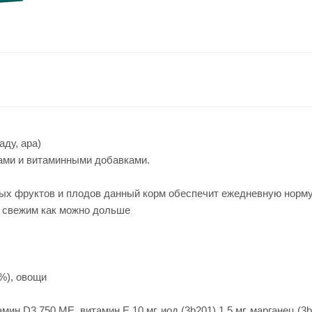
аду, ара)
ами и витаминными добавками.
ных фруктов и плодов данный корм обеспечит ежедневную норм
м свежим как можно дольше
5%), овощи
ин D3 750 МЕ, витамин E 10 мг, иод (3b201) 1,5 мг, марганец (3b