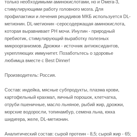
только необходимыми аминокислотами, но и Омега-3,
стимулирующими работу головного мозга. Для
профилактики и лечения рецидивов МКБ используется DL-
метионин. DL-метионин -серосодержащая аминокислота,
которая выравнивает PH мочи. Инулин - природный
пребиотик, стимулирующий выработку полезных
микроорганизмов. Дрожжи - источник антиоксидантов,
укрепляющих иммунитет. Позаботьтесь о здоровье
любимца вместе с Best Dinner!
Производитель: Россия.
Состав: индейка, мясные субпродукты, плазма крови,
картофельный крахмал, яичный порошок, клетчатка,
отруби пшеничные, масло льняное, рыбий жир, дрожжи,
морские водоросли, топинамбур, семена льна, юкка
шидигера, желе, DL-метионин.
Аналитический состав: сырой протеин - 8,5; сырой жир - 65;