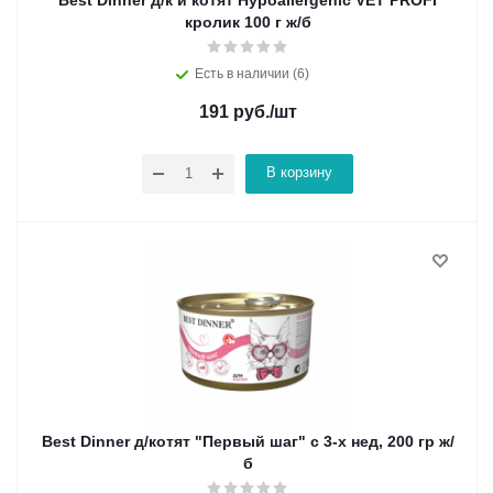
кролик 100 г ж/б
Есть в наличии (6)
191
руб.
/шт
В корзину
Best Dinner д/котят "Первый шаг" с 3-х нед, 200 гр ж/
б