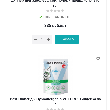
Диннер при заболеваниях почек индейка конс. 340
гр.
Есть в наличии (4)
335
руб.
/шт
В корзину
Best Dinner д/к Hypoallergenic VET PROFI индейка 85
г