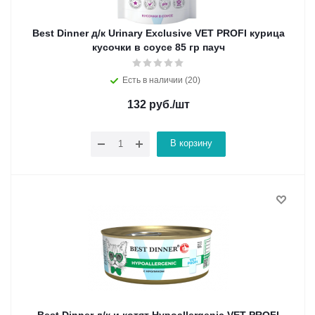
Best Dinner д/к Urinary Exclusive VET PROFI курица
кусочки в соусе 85 гр пауч
Есть в наличии (20)
132
руб.
/шт
В корзину
Best Dinner д/к и котят Hypoallergenic VET PROFI