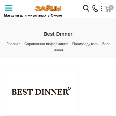
0
Магазин для животных в Омске
Заказать звонок
Best Dinner
+7 (3812) 79-04-04
Главная
-
Справочная информация
-
Производители
-
Best
+7 (950) 959-88-32
Dinner