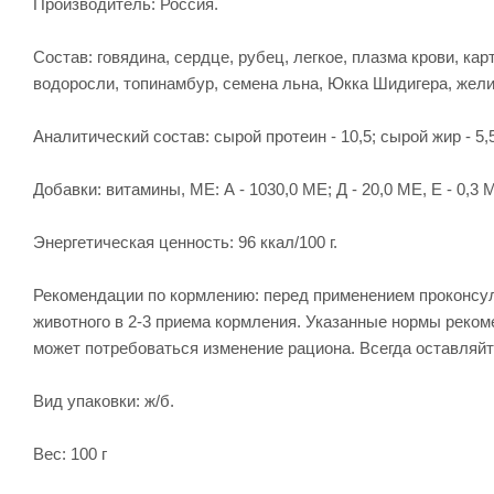
Производитель: Россия.
Состав: говядина, сердце, рубец, легкое, плазма крови, к
водоросли, топинамбур, семена льна, Юкка Шидигера, жел
Аналитический состав: сырой протеин - 10,5; сырой жир - 5,5; 
Добавки: витамины, МЕ: А - 1030,0 МЕ; Д - 20,0 МЕ, Е - 0,3 МЕ
Энергетическая ценность: 96 ккал/100 г.
Рекомендации по кормлению: перед применением проконсульт
животного в 2-3 приема кормления. Указанные нормы реко
может потребоваться изменение рациона. Всегда оставляйте
Вид упаковки: ж/б.
Вес: 100 г