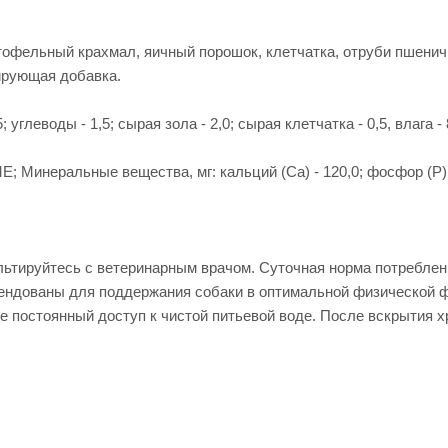
артофельный крахмал, яичный порошок, клетчатка, отруби пшени
ирующая добавка.
углеводы - 1,5; сырая зола - 2,0; сырая клетчатка - 0,5, влага - 
; Минеральные вещества, мг: кальций (Са) - 120,0; фосфор (Р) - 10
ируйтесь с ветеринарным врачом. Суточная норма потребления к
мендованы для поддержания собаки в оптимальной физической ф
 постоянный доступ к чистой питьевой воде. После вскрытия хр