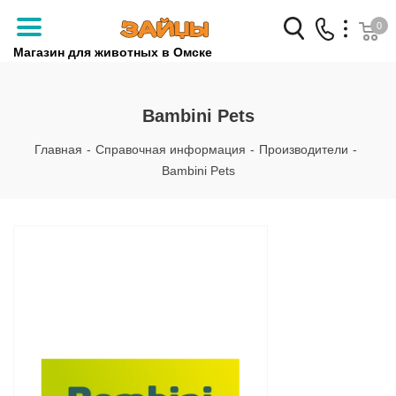
0
Магазин для животных в Омске
Заказать звонок
Bambini Pets
+7 (3812) 79-04-04
Главная
-
Справочная информация
-
Производители
-
+7 (950) 959-88-32
Bambini Pets