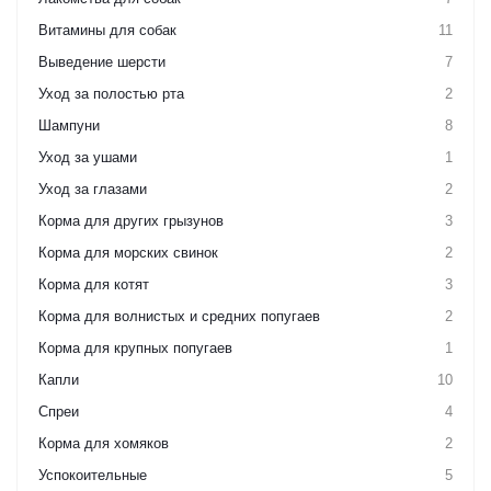
Витамины для собак
11
Выведение шерсти
7
Уход за полостью рта
2
Шампуни
8
Уход за ушами
1
Уход за глазами
2
Корма для других грызунов
3
Корма для морских свинок
2
Корма для котят
3
Корма для волнистых и средних попугаев
2
Корма для крупных попугаев
1
Капли
10
Спреи
4
Корма для хомяков
2
Успокоительные
5