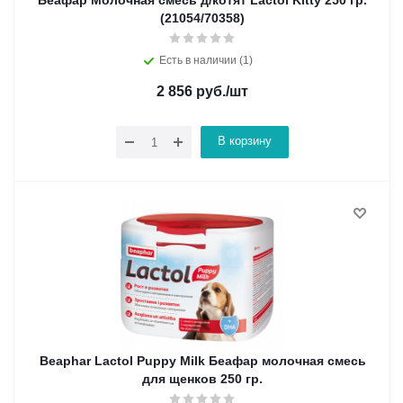
Беафар Молочная смесь д/котят Lactol Kitty 250 гр.
(21054/70358)
Есть в наличии (1)
2 856
руб.
/шт
В корзину
Beaphar Lactol Puppy Milk Беафар молочная смесь
для щенков 250 гр.