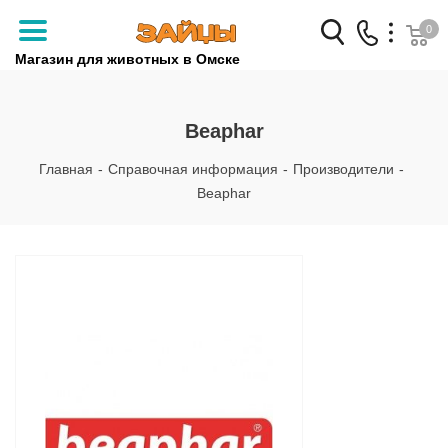
0
Магазин для животных в Омске
Заказать звонок
Beaphar
+7 (3812) 79-04-04
Главная
-
Справочная информация
-
Производители
-
+7 (950) 959-88-32
Beaphar