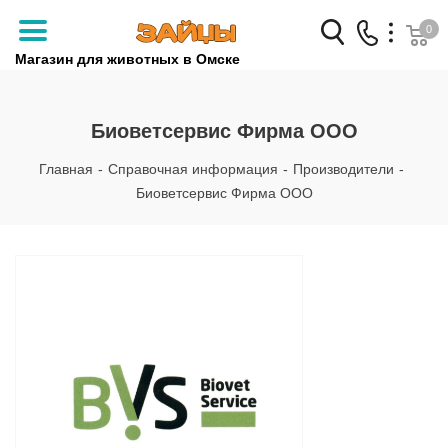
0
Магазин для животных в Омске
Заказать звонок
Биоветсервис Фирма ООО
+7 (3812) 79-04-04
Главная
-
Справочная информация
-
Производители
-
+7 (950) 959-88-32
Биоветсервис Фирма ООО