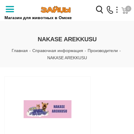
0
Магазин для животных в Омске
Заказать звонок
NAKASE AREKKUSU
+7 (3812) 79-04-04
Главная
-
Справочная информация
-
Производители
-
+7 (950) 959-88-32
NAKASE AREKKUSU