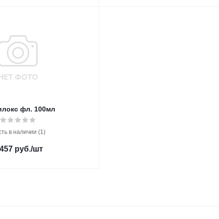
илокс фл. 100мл
сть в наличии (1)
 457
руб.
/шт