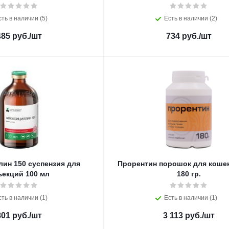
сть в наличии (5)
Есть в наличии (2)
485
руб.
/шт
734
руб.
/шт
ин 150 суспензия для
Прорентин порошок для кошек
ъекций 100 мл
180 гр.
сть в наличии (1)
Есть в наличии (1)
801
руб.
/шт
3 113
руб.
/шт