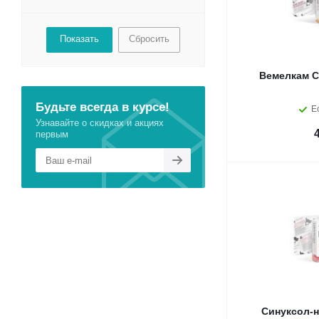
Сбросить
Вемелкам Со
Будьте всегда в курсе!
Е
Узнавайте о скидках и акциях
первым
Синуксол-ни