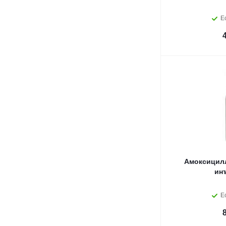
Е
Амоксицилл
ин
Е