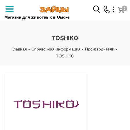
0
Магазин для животных в Омске
Заказать звонок
TOSHIKO
+7 (3812) 79-04-04
Главная
-
Справочная информация
-
Производители
-
+7 (950) 959-88-32
TOSHIKO