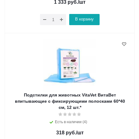
1 333
руб.
/шт
В корзину
Подстилки для животных VitaVet ВитаВет
впитывающие с фиксирующими полосками 60*40
см, 12 шт.*
Есть в наличии (4)
318
руб.
/шт