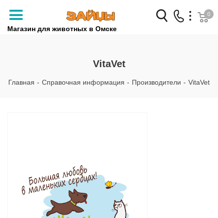
0
Магазин для животных в Омске
Заказать звонок
VitaVet
+7 (3812) 79-04-04
Главная
-
Справочная информация
-
Производители
-
VitaVet
+7 (950) 959-88-32