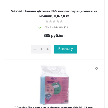
VitaVet Попона д/кошек №5 послеоперационная на
молнии, 5,0-7,0 кг
Есть в наличии (1)
885
руб.
/шт
В корзину
VitaVet Подстилки с феромонами 60*40 12 шт.