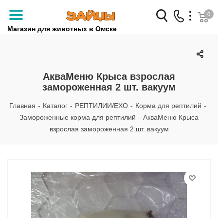
0
Магазин для животных в Омске
Заказать звонок
+7 (3812) 79-04-04
АкваМеню Крыса взрослая
замороженная 2 шт. вакуум
+7 (950) 959-88-32
Главная
-
Каталог
-
РЕПТИЛИИ/EXO
-
Корма для рептилий
-
Замороженные корма для рептилий
-
АкваМеню Крыса
взрослая замороженная 2 шт. вакуум